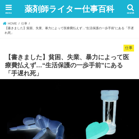
薬剤師ライター仕事百科
menu
search
HOME
仕事
【書きました】貧困、失業、暴力によって医療費払えず…“生活保護の一歩手前”にある「手遅
れ死」
仕事
【書きました】貧困、失業、暴力によって医
療費払えず…“生活保護の一歩手前”にある
「手遅れ死」