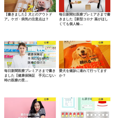
【書きました】犬とのアウトド
毎日新聞社医療プレミアさまで書
ア。ケガ・病気の注意点は？
きました【新型コロナ 薬がほし
くても個人輸…
仕事
仕事
毎日新聞医療プレミアさまで書き
愛犬を健診に連れて行ってます
ました【健康保険証 手元にない
か？
時の医療の受…
仕事
仕事