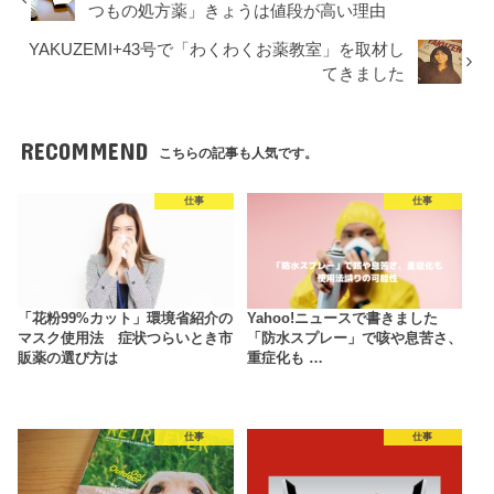
つもの処方薬」きょうは値段が高い理由
YAKUZEMI+43号で「わくわくお薬教室」を取材し
てきました
RECOMMEND
こちらの記事も人気です。
仕事
仕事
「花粉99%カット」環境省紹介の
Yahoo!ニュースで書きました
マスク使用法 症状つらいとき市
「防水スプレー」で咳や息苦さ、
販薬の選び方は
重症化も …
仕事
仕事