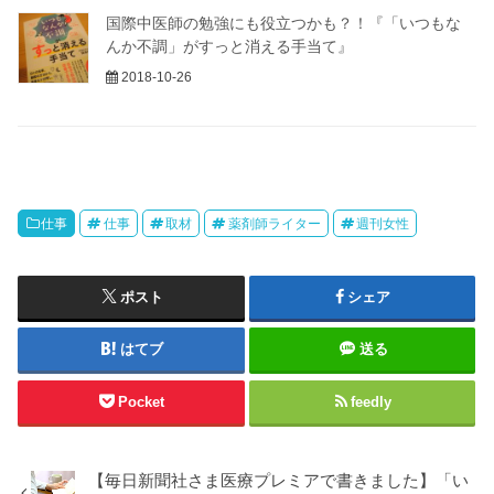
国際中医師の勉強にも役立つかも？！『「いつもな
んか不調」がすっと消える手当て』
2018-10-26
仕事
仕事
取材
薬剤師ライター
週刊女性
ポスト
シェア
はてブ
送る
Pocket
feedly
【毎日新聞社さま医療プレミアで書きました】「い