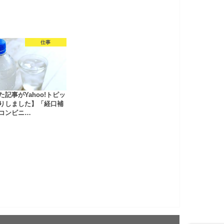
仕事
た記事がYahoo!トピッ
りしました】「経口補
コンビニ…