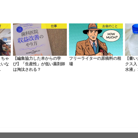
材
仕事
お金のこと
くちゃ
【編集協力した本からの学
フリーライターの原稿料の相
【書い
たいな
び】「生産性」が低い薬剤師
場
クス入
…
は淘汰される？
水液」