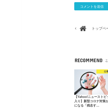
トップペ
RECOMMEND
こ
仕
【Yahoo!ニュースト
入り】新型コロナ対策
になる「残念す…