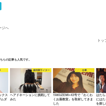
ージへ
トッ
ちらの記事も人気です。
事
薬剤師ライター
仕事
ピックス
ヘアドネーションに挑戦して
YAKUZEMI+43号で「わくわ
はたら
がムダ
みた
くお薬教室」を取材してきま
にはた
した
を探し