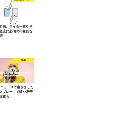
必携。ライター業や学
交流に必須の印象的な
4選
仕事
oo!ニュースで書きました
スプレー」で咳や息苦
症化も …