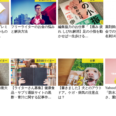
プレミ
フリーライターのお金の悩み
編集協力のお仕事「【痛み 疲
薬剤師
つもの
と解決方法
れ しびれ解消】足の小指を動
会での
…
かせば一生歩ける…
名刺1
イター
薬剤師ライター
仕事
防衛大
【ライターさん募集】健康食
【書きました】犬とのアウト
Yah
品・サプリ通販サイトの黒
ドア。ケガ・病気の注意点
「防水
酢・青汁に関する記事作…
は？
さ、重